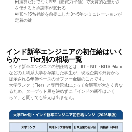
円換算だけでなくPPP（購買力平価）で実質的な豊かさ
を伝えると承諾率が変わる
年10〜15%昇給を前提にした3〜5年シミュレーションが
定着の鍵
インド新卒エンジニアの初任給はいく
らか — Tier別の相場一覧
インド新卒エンジニアの初任給とは、IIT・NIT・BITS Pilani
などの工科系大学を卒業した学生が、現地企業や外資から
提示される年俸ベースのオファー金額のことです。
大学ランク（Tier）と専門領域によって金額帯が大きく異な
るため、ターゲット層を決めずに「インドの新卒はいく
ら？」と問うても答えは出ません。