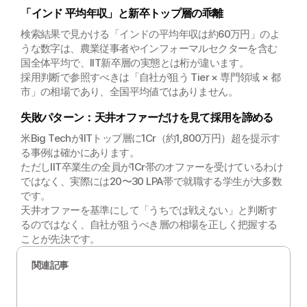
「インド 平均年収」と新卒トップ層の乖離
検索結果で見かける「インドの平均年収は約60万円」のよ
うな数字は、農業従事者やインフォーマルセクターを含む
国全体平均で、IIT新卒層の実態とは桁が違います。
採用判断で参照すべきは「自社が狙う Tier × 専門領域 × 都
市」の相場であり、全国平均値ではありません。
失敗パターン：天井オファーだけを見て採用を諦める
米Big TechがIITトップ層に1Cr（約1,800万円）超を提示す
る事例は確かにあります。
ただしIIT卒業生の全員が1Cr帯のオファーを受けているわけ
ではなく、実際には20〜30 LPA帯で就職する学生が大多数
です。
天井オファーを基準にして「うちでは戦えない」と判断す
るのではなく、自社が狙うべき層の相場を正しく把握する
ことが先決です。
関連記事