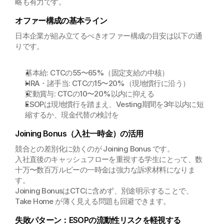
略も有力です。
オファー構成の基本ライン
日本企業が組み立てるべきオファー構成の目安は以下の通
りです。
基本給: CTCの55〜65%（固定支給の中核）
HRA・諸手当: CTCの15〜20%（現地慣行に沿う）
変動賞与: CTCの10〜20%以内に抑える
ESOPは現地慣行を踏まえ、Vesting期間を3年以内に短
縮するか、現金代替の検討を
Joining Bonus（入社一時金）の活用
競合との差別化に効くのが Joining Bonus です。
入社直後のキャッシュフローを重視する学生にとって、数
十万〜数百万ルピーの一時金は強力な訴求材料になりま
す。
Joining BonusはCTCに含めず、別途明示することで、
Take Home が薄く見える問題も回避できます。
失敗パターン：ESOPの流動性リスクを軽視する