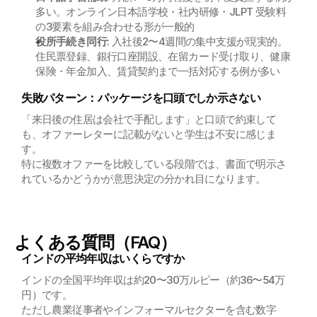
多い。オンライン日本語学校・社内研修・JLPT 受験料
の3要素を組み合わせる形が一般的
役所手続き同行
: 入社後2〜4週間の集中支援が現実的。
住民票登録、銀行口座開設、在留カード受け取り、健康
保険・年金加入、賃貸契約まで一括対応する例が多い
失敗パターン：パッケージを口頭でしか示さない
「来日後の住居は会社で手配します」と口頭で約束して
も、オファーレターに記載がないと学生は不安に感じま
す。
特に複数オファーを比較している段階では、書面で明示さ
れているかどうかが意思決定の分かれ目になります。
よくある質問（FAQ）
インドの平均年収はいくらですか
インドの全国平均年収は約20〜30万ルピー（約36〜54万
円）です。
ただし農業従事者やインフォーマルセクターを含む数字