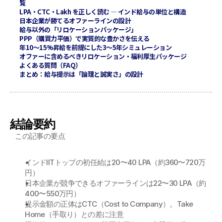
覧
LPA・CTC・Lakh を正しく読む — インド給与の単位と構造
日本企業が勝てるオファーラインの設計
給与以外の「リロケーションパッケージ」
PPP（購買力平価）で実質的な豊かさを伝える
年10〜15%昇給を前提にした3〜5年シミュレーション
オファーに含めるべきリロケーション・福利厚生パッケージ
よくある質問（FAQ）
まとめ：給与提示は「論理と誠実さ」の設計
結論要約
この記事の要点
インドIITトップの初任給は20〜40 LPA（約360〜720万
円）
日本企業が競争できるオファーラインは22〜30 LPA（約
400〜550万円）
提示金額の正体はCTC（Cost to Company）。Take 
Home（手取り）との差に注意