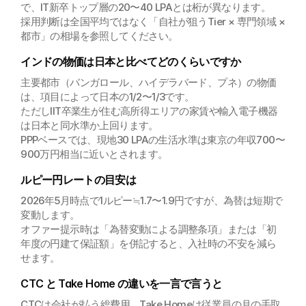
で、IT新卒トップ層の20〜40 LPAとは桁が異なります。
採用判断は全国平均ではなく「自社が狙うTier × 専門領域 × 
都市」の相場を参照してください。
インドの物価は日本と比べてどのくらいですか
主要都市（バンガロール、ハイデラバード、プネ）の物価
は、項目によって日本の1/2〜1/3です。
ただしIIT卒業生が住む高所得エリアの家賃や輸入電子機器
は日本と同水準か上回ります。
PPPベースでは、現地30 LPAの生活水準は東京の年収700〜
900万円相当に近いとされます。
ルピー円レートの目安は
2026年5月時点で1ルピー≒1.7〜1.9円ですが、為替は短期で
変動します。
オファー提示時は「為替変動による調整条項」または「初
年度の円建て保証額」を併記すると、入社時の不安を減ら
せます。
CTC と Take Home の違いを一言で言うと
CTCは会社が払う総費用、Take Homeは従業員の月の手取