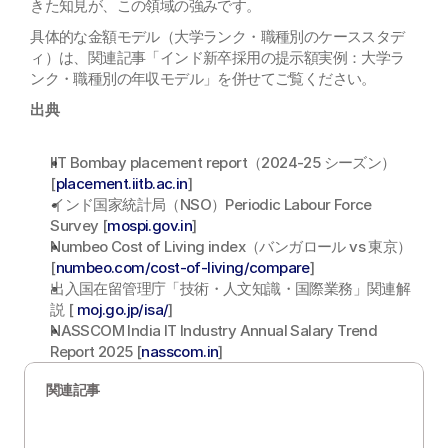
きた知見が、この領域の強みです。
具体的な金額モデル（大学ランク・職種別のケーススタデ
ィ）は、関連記事「インド新卒採用の提示額実例：大学ラ
ンク・職種別の年収モデル」を併せてご覧ください。
出典
IIT Bombay placement report（2024-25 シーズン）
[
placement.iitb.ac.in
]
インド国家統計局（NSO）Periodic Labour Force 
Survey [
mospi.gov.in
]
Numbeo Cost of Living index（バンガロール vs 東京）
[
numbeo.com/cost-of-living/compare
]
出入国在留管理庁「技術・人文知識・国際業務」関連解
説 [ 
moj.go.jp/isa/
]
NASSCOM India IT Industry Annual Salary Trend 
Report 2025 [
nasscom.in
]
関連記事