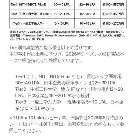
Tier別の典型的な提示帯は以下の通りです。
本記事末尾の出典に基づき、2026年シーズンの公開実績ベ
ースで幅を持たせて整理しています。
Tier1（IIT、NIT、BITS Pilaniなど）: 現地トップ層相場 
30〜40 LPA。日本企業の競争ラインは22〜30 LPA
Tier2（中堅工科大学、地方IIITなど）: 現地相場 12〜20 
LPA。日本企業は15〜20 LPAから検討
Tier3（一般工学系大学）: 現地相場 5〜10 LPA。日本企
業は10〜15 LPAから
※ 1 LPA = 10 Lakh ルピー / 年。円換算は2026年5月時点の
レート1ルピー≒1.8円で算出。為替変動のため幅をもって参
照してください。