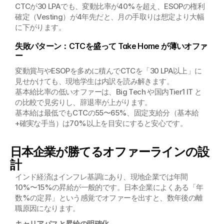
CTCが30 LPAでも、変動比率が40%を超え、ESOPの権利
確定（Vesting）が4年先だと、月の手取りは想定より大幅
に下がります。
失敗パターン：CTCを盛って Take Home が薄いオファ
ー
変動賞与やESOPを多めに積んでCTCを「30 LPA以上」に
見せかけても、現地学生は内訳を読み解きます。
基本給比率の低いオファーは、Big Tech や国内Tier1 IT と
の比較で見劣りし、辞退率が上がります。
基本給は最低でもCTCの55〜65%、固定支給分（基本給
+確実な手当）は70%以上を目安にすると安心です。
日本企業が勝てるオファーラインの設
計
インド経済はインフレ基調にあり、現地企業では年間
10%〜15%の昇給が一般的です。日本企業によくある「年
数%の定昇」という感覚でオファーを出すと、数年後の離
職原因になります。
キャリアパスと昇給の明確化