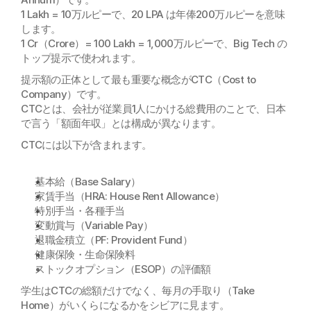
1 Lakh = 10万ルピーで、20 LPA は年俸200万ルピーを意味
します。
1 Cr（Crore）= 100 Lakh = 1,000万ルピーで、Big Tech の
トップ提示で使われます。
提示額の正体として最も重要な概念がCTC（Cost to 
Company）です。
CTCとは、会社が従業員1人にかける総費用のことで、日本
で言う「額面年収」とは構成が異なります。
CTCには以下が含まれます。
基本給（Base Salary）
家賃手当（HRA: House Rent Allowance）
特別手当・各種手当
変動賞与（Variable Pay）
退職金積立（PF: Provident Fund）
健康保険・生命保険料
ストックオプション（ESOP）の評価額
学生はCTCの総額だけでなく、毎月の手取り（Take 
Home）がいくらになるかをシビアに見ます。