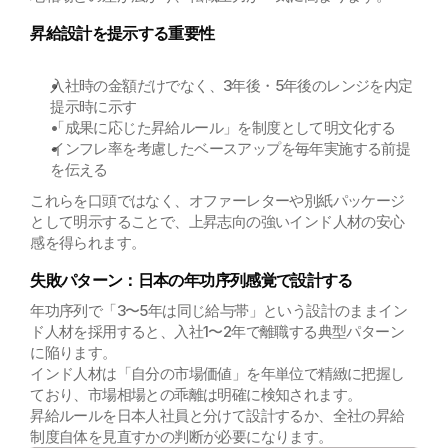
昇給設計を提示する重要性
入社時の金額だけでなく、3年後・5年後のレンジを内定
提示時に示す
「成果に応じた昇給ルール」を制度として明文化する
インフレ率を考慮したベースアップを毎年実施する前提
を伝える
これらを口頭ではなく、オファーレターや別紙パッケージ
として明示することで、上昇志向の強いインド人材の安心
感を得られます。
失敗パターン：日本の年功序列感覚で設計する
年功序列で「3〜5年は同じ給与帯」という設計のままイン
ド人材を採用すると、入社1〜2年で離職する典型パターン
に陥ります。
インド人材は「自分の市場価値」を年単位で精緻に把握し
ており、市場相場との乖離は明確に検知されます。
昇給ルールを日本人社員と分けて設計するか、全社の昇給
制度自体を見直すかの判断が必要になります。