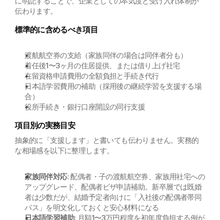
に明記することで、企業としての本気度と受け入れ体制が
伝わります。
標準的に含めるべき項目
渡航航空券の支給（家族同伴の場合は同伴者分も）
着任後1〜3ヶ月の住居提供、または借り上げ社宅
在留資格申請費用の全額負担と手続き代行
日本語学習費用の補助（採用後の継続学習を支援する場
合）
役所手続き・銀行口座開設の同行支援
項目別の実務目安
抽象的に「支援します」と書いても伝わりません。実務的
な相場感を以下に整理します。
家族同伴対応
: 配偶者・子の渡航航空券、家族用社宅への
アップグレード、配偶者ビザ申請補助。新卒層では既婚
者は少数だが、結婚予定者向けに「入社後の配偶者帯同
パス」を明文化しておくと安心材料になる
日本語学習補助
: 月額1〜3万円程度を初年度負担する例が