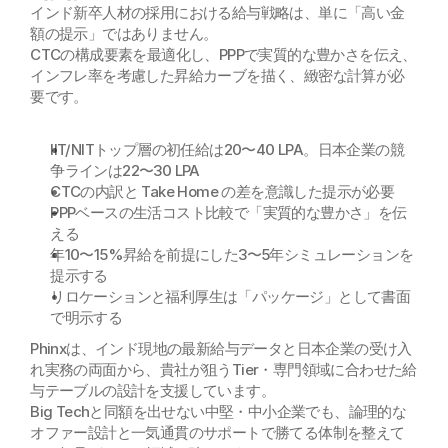
インド新卒人材の採用における給与戦略は、単に「高い金
額の提示」ではありません。
CTCの構成要素を最適化し、PPPで実質的な豊かさを伝え、
インフレ率を考慮した昇給カーブを描く、緻密な計算が必
要です。
IIT/NITトップ層の初任給は20〜40 LPA。日本企業の競
争ラインは22〜30 LPA
CTCの内訳と Take Home の差を意識した提示が必要
PPPベースの生活コスト比較で「実質的な豊かさ」を伝
える
年10〜15%昇給を前提にした3〜5年シミュレーションを
提示する
リロケーションと福利厚生は「パッケージ」として書面
で明示する
Phinxは、インド現地の最新給与データと日本企業の受け入
れ実務の両面から、貴社が狙うTier・専門領域に合わせた給
与テーブルの設計を支援しています。
Big Techと同額を出せない中堅・中小企業でも、論理的な
オファー設計と一気通貫のサポートで勝てる体制を整えて