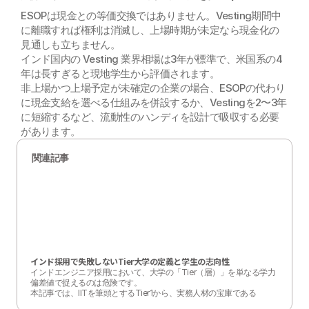
ESOPは現金との等価交換ではありません。Vesting期間中
に離職すれば権利は消滅し、上場時期が未定なら現金化の
見通しも立ちません。
インド国内の Vesting 業界相場は3年が標準で、米国系の4
年は長すぎると現地学生から評価されます。
非上場かつ上場予定が未確定の企業の場合、ESOPの代わり
に現金支給を選べる仕組みを併設するか、Vestingを2〜3年
に短縮するなど、流動性のハンディを設計で吸収する必要
があります。
関連記事
インド採用で失敗しないTier大学の定義と学生の志向性
インドエンジニア採用において、大学の「Tier（層）」を単なる学力
偏差値で捉えるのは危険です。

本記事では、IITを筆頭とするTier1から、実務人材の宝庫である
Tier2・3の実態、そして日本企業が狙うべき層と彼らのキャリア観