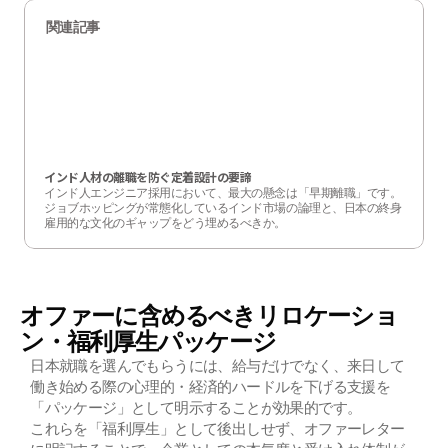
関連記事
インド人材の離職を防ぐ定着設計の要諦
インド人エンジニア採用において、最大の懸念は「早期離職」です。

ジョブホッピングが常態化しているインド市場の論理と、日本の終身
雇用的な文化のギャップをどう埋めるべきか。

本記事では、Tier1大学の学生志向や最新の報酬動向を踏まえ、離職率
を劇的に下げるための実務的な定着設計を解説します。
オファーに含めるべきリロケーショ
ン・福利厚生パッケージ
日本就職を選んでもらうには、給与だけでなく、来日して
働き始める際の心理的・経済的ハードルを下げる支援を
「パッケージ」として明示することが効果的です。
これらを「福利厚生」として後出しせず、オファーレター