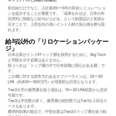
初任給だけでなく、入社後3年〜5年の昇給シミュレーショ
ンを提示することが重要です。「成果を出せば、日本の年
功序列に関係なく給与が上がる」という制度設計と実績を
示すことで、上昇志向の強いインド人材の安心感を勝ち取
れます。
給与以外の「リロケーションパッケー
ジ」
日本企業がインドIITトップ層を採用するために、Big Tech
と同額を出す必要はありません。
狙うべきは「トップ層の中で日本就職に関心がある層」で
す。
この層に対する競争力のあるオファーラインは、22〜30 
LPA（約400〜550万円）が現実的な目安となります。
Tier2大学の優秀層を狙う場合は、15〜20 LPA程度から交渉
可能です。
Tier2は学生数が多く、優秀層の絶対数ではTier1を上回るケ
ースもあります。
費用対効果の観点で、中堅企業はTier2のトップ層を狙う戦