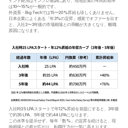
インド経済はインフレ基調にあり、現地企業の年間昇給率
は10〜15%が一般的です。
外資系・Big Techでは15〜20%昇給も珍しくありません。
日本企業によくある「年3%の定昇」感覚でオファーを出す
と、入社2〜3年後の市場相場との乖離が大きくなり、離職
原因になります。
入社時25 LPAスタートで年12%昇給を前提にすると、3年後
で約35 LPA、5年後で約44 LPAになります。
この水準を提示せず、毎年「数%」の定昇を続けると、現
地相場との差が広がり、転職圧力が一気に高まります。