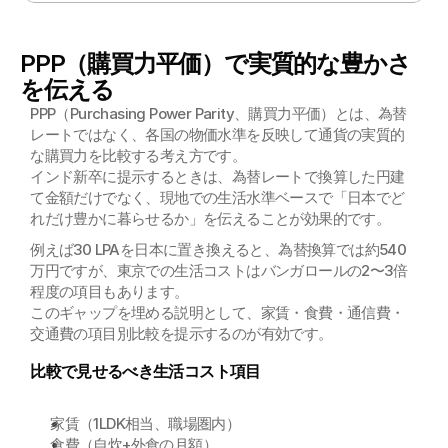
を、現地統計に基づき専門的に解説します。
PPP（購買力平価）で実質的な豊かさ
を伝える
PPP（Purchasing Power Parity、購買力平価）とは、為替
レートではなく、各国の物価水準を反映して通貨の実質的
な購買力を比較する考え方です。
インド新卒に提示するときは、為替レートで換算した円建
て金額だけでなく、現地での生活水準ベースで「日本でど
れだけ豊かに暮らせるか」を伝えることが効果的です。
例えば30 LPAを日本に置き換えると、為替換算では約540
万円ですが、東京での生活コストはバンガロールの2〜3倍
程度の項目もあります。
このギャップを埋める説明として、家賃・食費・通信費・
交通費の項目別比較を提示するのが有効です。
比較で見せるべき生活コスト項目
家賃（1LDK相当、職場圏内）
食費（自炊+外食の月額）