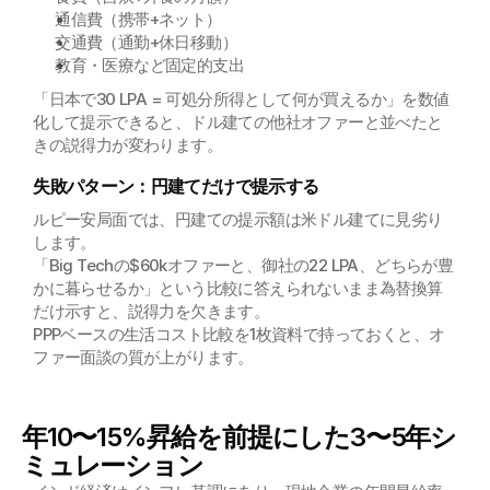
通信費（携帯+ネット）
交通費（通勤+休日移動）
教育・医療など固定的支出
「日本で30 LPA = 可処分所得として何が買えるか」を数値
化して提示できると、ドル建ての他社オファーと並べたと
きの説得力が変わります。
失敗パターン：円建てだけで提示する
ルピー安局面では、円建ての提示額は米ドル建てに見劣り
します。
「Big Techの$60kオファーと、御社の22 LPA、どちらが豊
かに暮らせるか」という比較に答えられないまま為替換算
だけ示すと、説得力を欠きます。
PPPベースの生活コスト比較を1枚資料で持っておくと、オ
ファー面談の質が上がります。
年10〜15%昇給を前提にした3〜5年シ
ミュレーション