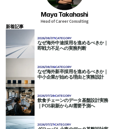
Maya Takahashi
Head of Career Consulting
新着記事
2026/08/07
CATEGORY
なぜ海外中途採用を進めるべきか｜
即戦力不足への実務判断
2026/08/06
CATEGORY
なぜ海外新卒採用を進めるべきか｜
中小企業が始める理由と実務設計
2026/07/28
CATEGORY
飲食チェーンのデータ基盤設計実務
｜POS刷新からAI需要予測へ
2026/07/27
CATEGORY