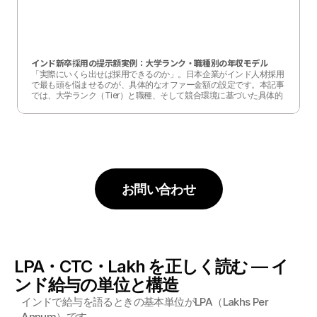
インド新卒採用の提示額実例：大学ランク・職種別の年収モデル
「実際にいくら出せば採用できるのか」。日本企業がインド人材採用
で最も頭を悩ませるのが、具体的なオファー金額の設定です。本記事
では、大学ランク（Tier）と職種、そして競合環境に基づいた具体的
な給与モデル（ケーススタディ）を提示します。
お問い合わせ
LPA・CTC・Lakh を正しく読む — イ
ンド給与の単位と構造
インドで給与を語るときの基本単位がLPA（Lakhs Per 
Annum）です。