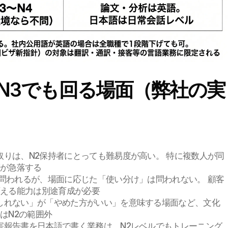
N3でも回る場面（弊社の実
取りは、N2保持者にとっても難易度が高い。 特に複数人が同
度が急落する
は問われるが、場面に応じた「使い分け」は問われない。 顧客
変える能力は別途育成が必要
もしれない」が「やめた方がいい」を意味する場面など、文化
はN2の範囲外
障害報告書を日本語で書く業務は、N2レベルでもトレーニング