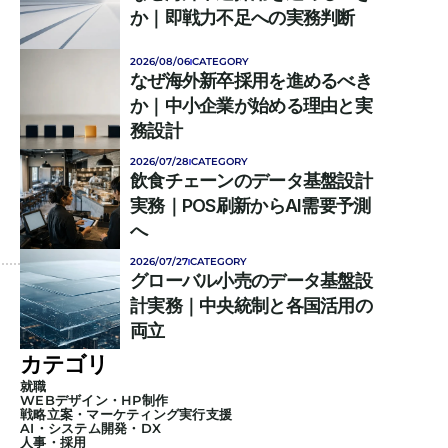
か｜即戦力不足への実務判断
2026/08/06
CATEGORY
なぜ海外新卒採用を進めるべき
か｜中小企業が始める理由と実
務設計
2026/07/28
CATEGORY
飲食チェーンのデータ基盤設計
実務｜POS刷新からAI需要予測
へ
2026/07/27
CATEGORY
グローバル小売のデータ基盤設
計実務｜中央統制と各国活用の
両立
カテゴリ
就職
WEBデザイン・HP制作
戦略立案・マーケティング実行支援
AI・システム開発・DX
人事・採用