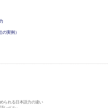
力
」
社の実例）
求められる日本語力の違い
本語レベル」