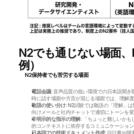
N2でも通じない場面、
例）
N2保持者でも苦労する場面
電話会議
: 音声品質の低い環境での日本語聞き
時に話す場面や方言が混じる場面では、理解
敬語の使い分け
: N2試験では敬語の「理解」
向けメールと社内チャットで適切にトーンを
非明示的な指示の理解
: 「ちょっと難しいか
的コンテキストに依存するコミュニケーション
日本語での技術ドキュメント作成
: 設計書や