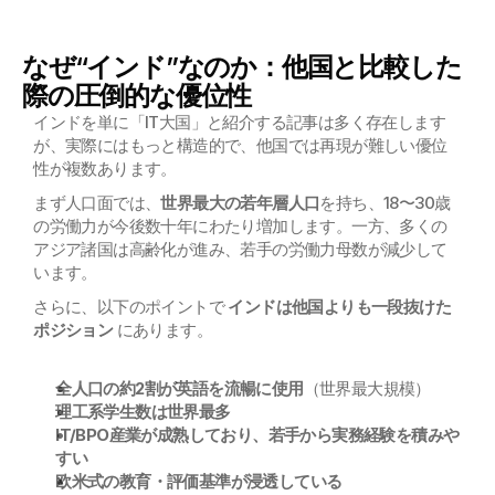
なぜ“インド”なのか：他国と比較した
際の圧倒的な優位性
インドを単に「IT大国」と紹介する記事は多く存在します
が、実際にはもっと構造的で、他国では再現が難しい優位
性が複数あります。
まず人口面では、
世界最大の若年層人口
を持ち、18〜30歳
の労働力が今後数十年にわたり増加します。一方、多くの
アジア諸国は高齢化が進み、若手の労働力母数が減少して
います。
さらに、以下のポイントで 
インドは他国よりも一段抜けた
ポジション
 にあります。
全人口の約2割が英語を流暢に使用
（世界最大規模）
理工系学生数は世界最多
IT/BPO産業が成熟しており、若手から実務経験を積みや
すい
欧米式の教育・評価基準が浸透している