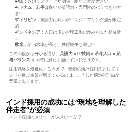
中国
：政治リスク・ビザ制限・給与上昇が大きい
ベトナム
：若手は多いが英語力・専門性のバラつきが大
きい
フィリピン
：英語力は高いがエンジニアリング層が限定
的
インドネシア
：人口は多いが理工系の厚みがまだ発展途
上
欧米
：給与水準が高く、獲得競争も激しい
この比較から分かる通り、
英語力 × IT技術 × 若年人口 × 給
与バランス
 を同時に満たす国はインドだけです。
採用戦略を最適化するうえで、最初の海外採用先としてイ
ンドを選ぶ企業が増えているのは、こうした構造的理由が
背景にあります。
インド採用の成功には“現地を理解した
伴走者”が必須
インド採用はメリットが大きい一方で、