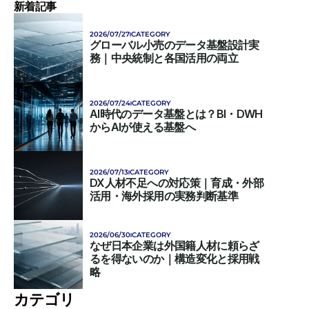
新着記事
2026/07/27
CATEGORY
グローバル小売のデータ基盤設計実
務｜中央統制と各国活用の両立
2026/07/24
CATEGORY
AI時代のデータ基盤とは？BI・DWH
からAIが使える基盤へ
2026/07/13
CATEGORY
DX人材不足への対応策｜育成・外部
活用・海外採用の実務判断基準
2026/06/30
CATEGORY
なぜ日本企業は外国籍人材に頼らざ
るを得ないのか｜構造変化と採用戦
略
カテゴリ