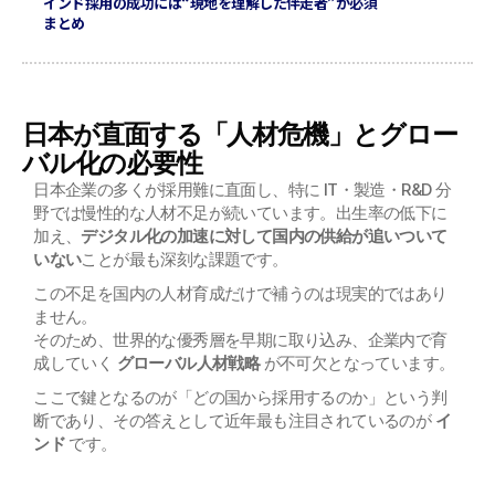
インド採用の成功には“現地を理解した伴走者”が必須
まとめ
日本が直面する「人材危機」とグロー
バル化の必要性
日本企業の多くが採用難に直面し、特に IT・製造・R&D 分
野では慢性的な人材不足が続いています。出生率の低下に
加え、
デジタル化の加速に対して国内の供給が追いついて
いない
ことが最も深刻な課題です。
この不足を国内の人材育成だけで補うのは現実的ではあり
ません。
そのため、世界的な優秀層を早期に取り込み、企業内で育
成していく 
グローバル人材戦略
 が不可欠となっています。
ここで鍵となるのが「どの国から採用するのか」という判
断であり、その答えとして近年最も注目されているのが 
イ
ンド
 です。