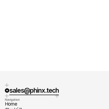
フォーム送信時に
利用規約
ならびに
プライバシーポリシー
へ同意いただ
いたものとします。
クイックレスポンス
明確なステップ
通常1-2営業日でご返信を差し上げ
具体的なネクトステップと明瞭なお
ます。
見積りをご提示します。
sales@phinx.tech
Navigation
Home