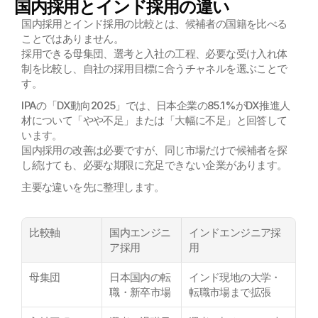
国内採用とインド採用の違い
国内採用とインド採用の比較とは、候補者の国籍を比べる
ことではありません。
採用できる母集団、選考と入社の工程、必要な受け入れ体
制を比較し、自社の採用目標に合うチャネルを選ぶことで
す。
IPAの「DX動向2025」では、日本企業の85.1%がDX推進人
材について「やや不足」または「大幅に不足」と回答して
います。
国内採用の改善は必要ですが、同じ市場だけで候補者を探
し続けても、必要な期限に充足できない企業があります。
主要な違いを先に整理します。
比較軸
国内エンジニ
インドエンジニア採
ア採用
用
母集団
日本国内の転
インド現地の大学・
職・新卒市場
転職市場まで拡張