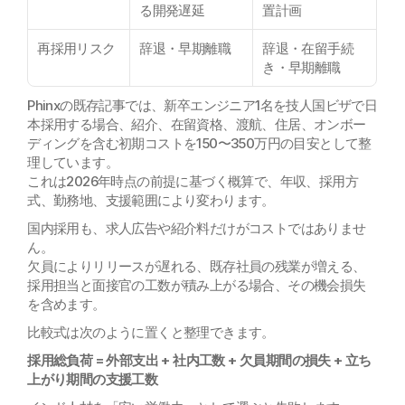
る開発遅延
置計画
再採用リスク
辞退・早期離職
辞退・在留手続
き・早期離職
Phinxの既存記事では、新卒エンジニア1名を技人国ビザで日
本採用する場合、紹介、在留資格、渡航、住居、オンボー
ディングを含む初期コストを150〜350万円の目安として整
理しています。
これは2026年時点の前提に基づく概算で、年収、採用方
式、勤務地、支援範囲により変わります。
国内採用も、求人広告や紹介料だけがコストではありませ
ん。
欠員によりリリースが遅れる、既存社員の残業が増える、
採用担当と面接官の工数が積み上がる場合、その機会損失
を含めます。
比較式は次のように置くと整理できます。
採用総負荷 = 外部支出 + 社内工数 + 欠員期間の損失 + 立ち
上がり期間の支援工数