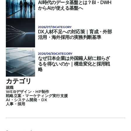
AI時代のデータ基盤とは？BI・DWH
からAIが使える基盤へ
2026/07/13
CATEGORY
DX人材不足への対応策｜育成・外部
活用・海外採用の実務判断基準
2026/06/30
CATEGORY
なぜ日本企業は外国籍人材に頼らざ
るを得ないのか｜構造変化と採用戦
略
カテゴリ
就職
WEBデザイン・HP制作
戦略立案・マーケティング実行支援
AI・システム開発・DX
人事・採用