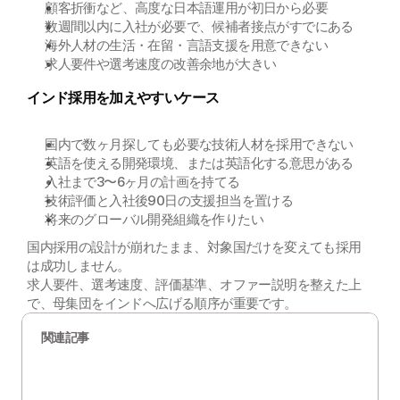
顧客折衝など、高度な日本語運用が初日から必要
数週間以内に入社が必要で、候補者接点がすでにある
海外人材の生活・在留・言語支援を用意できない
求人要件や選考速度の改善余地が大きい
インド採用を加えやすいケース
国内で数ヶ月探しても必要な技術人材を採用できない
英語を使える開発環境、または英語化する意思がある
入社まで3〜6ヶ月の計画を持てる
技術評価と入社後90日の支援担当を置ける
将来のグローバル開発組織を作りたい
国内採用の設計が崩れたまま、対象国だけを変えても採用
は成功しません。
求人要件、選考速度、評価基準、オファー説明を整えた上
で、母集団をインドへ広げる順序が重要です。
関連記事