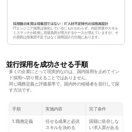
採用難の本質は母集団ではない│IT人材不足時代の採用再設計
ITエンジニア採用は強化しているにもかかわらず、内定辞退やスキル
ミスマッチが続発し現場負荷が増大するケースが増えていますが、そ
の原因は母集団不足ではなく採用設計の欠陥にあります。

本記事では、IT人材不足の構造的誤解を整理し、採用失敗を防ぐため
の判断基準と海外採用を含めた再設計手法を実務視点で解説します。
並行採用を成功させる手順
多くの企業にとって現実的なのは、国内採用を止めてイン
ド採用へ切り替えることではありません。
同じ職務定義と評価基準で、国内外の候補者を並行して探
す方法です。
手順
実施内容
完了条件
1. 職務定義
任せる成果と必須
国籍に依存しな
スキルを決める
い求人票がある