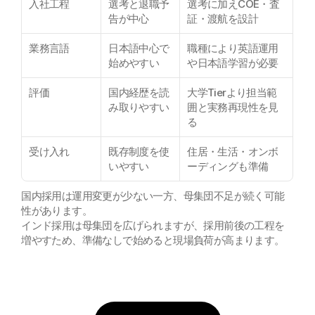
入社工程
選考と退職予
選考に加えCOE・査
告が中心
証・渡航を設計
業務言語
日本語中心で
職種により英語運用
始めやすい
や日本語学習が必要
評価
国内経歴を読
大学Tierより担当範
み取りやすい
囲と実務再現性を見
る
受け入れ
既存制度を使
住居・生活・オンボ
いやすい
ーディングも準備
国内採用は運用変更が少ない一方、母集団不足が続く可能
性があります。
インド採用は母集団を広げられますが、採用前後の工程を
増やすため、準備なしで始めると現場負荷が高まります。