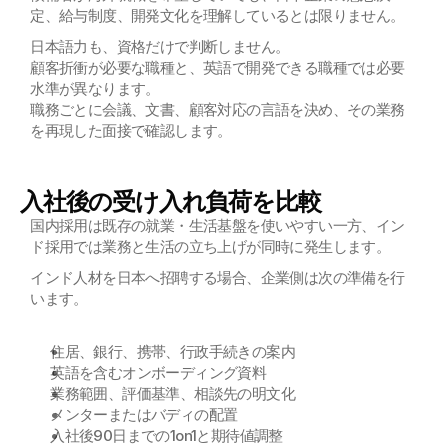
定、給与制度、開発文化を理解しているとは限りません。
日本語力も、資格だけで判断しません。
顧客折衝が必要な職種と、英語で開発できる職種では必要
水準が異なります。
職務ごとに会議、文書、顧客対応の言語を決め、その業務
を再現した面接で確認します。
入社後の受け入れ負荷を比較
国内採用は既存の就業・生活基盤を使いやすい一方、イン
ド採用では業務と生活の立ち上げが同時に発生します。
インド人材を日本へ招聘する場合、企業側は次の準備を行
います。
住居、銀行、携帯、行政手続きの案内
英語を含むオンボーディング資料
業務範囲、評価基準、相談先の明文化
メンターまたはバディの配置
入社後90日までの1on1と期待値調整