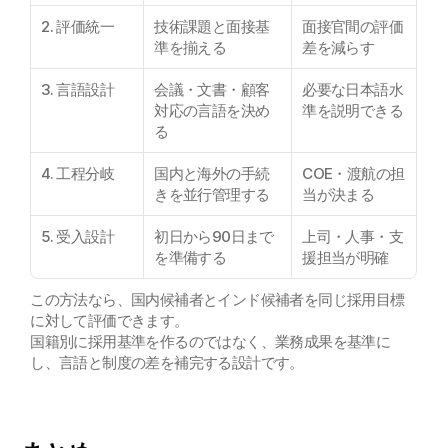
2. 評価統一
技術課題と面接基
面接官間の評価
準を揃える
差を減らす
3. 言語設計
会議・文書・顧客
必要な日本語水
対応の言語を決め
準を説明できる
る
4. 工程分岐
国内と海外の手続
COE・渡航の担
きを並行管理する
当が決まる
5. 受入設計
初日から90日まで
上司・人事・支
を準備する
援担当が明確
この方法なら、国内候補者とインド候補者を同じ採用目標
に対して評価できます。
国籍別に採用基準を作るのではなく、業務成果を基準に
し、言語と制度の差を補完する設計です。