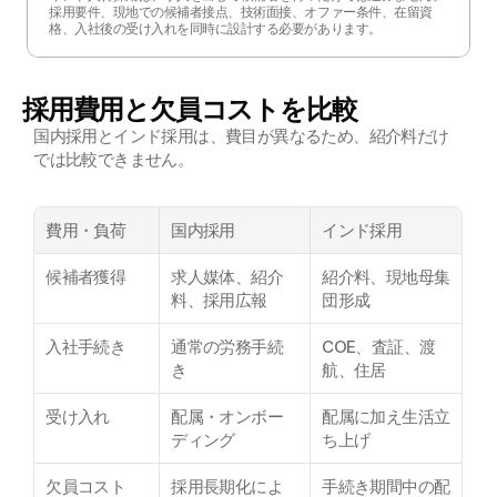
採用要件、現地での候補者接点、技術面接、オファー条件、在留資
格、入社後の受け入れを同時に設計する必要があります。
採用費用と欠員コストを比較
国内採用とインド採用は、費目が異なるため、紹介料だけ
では比較できません。
費用・負荷
国内採用
インド採用
候補者獲得
求人媒体、紹介
紹介料、現地母集
料、採用広報
団形成
入社手続き
通常の労務手続
COE、査証、渡
き
航、住居
受け入れ
配属・オンボー
配属に加え生活立
ディング
ち上げ
欠員コスト
採用長期化によ
手続き期間中の配