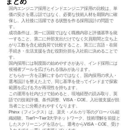
まとめ
国内エンジニア採用とインドエンジニア採用の比較は、単
価の安さを選ぶ話ではなく、必要な技術人材を期限内に確
保し、入社後に活躍できる状態を作る採用設計の問題で
す。
成功条件は、第一に国籍ではなく職務内容と評価基準を統
一すること、第二に外部支出だけでなく欠員期間と立ち上
がり工数を含む総負荷で比較すること、第三に言語・在留
手続き・生活支援を含む役割分担を入社前に決めることで
す。
国内採用には制度面の始めやすさがあり、インド採用には
候補者プールを広げられる強みがあります。
どちらか一方を正解にするのではなく、国内採用の求人・
選考設計を整えた上で、同じ基準を使ってインドまで探索
範囲を広げる方が再現性を持ちます。
この運用を社内だけで始めると、現地経歴の読み取り、英
語での技術評価、条件調整、VISA・COE、入社後支援が担
当者ごとに分断されやすくなります。
Phinx（フィンクス）は、楽天・メルカリ等のグローバル組
織経験、Tier1〜Tier3大学ネットワーク、技術理解を前提と
したスクリーニングを活かし、選考からVISA・COE、受け