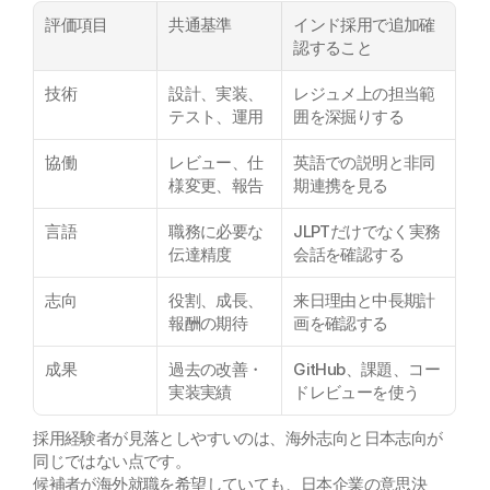
評価項目
共通基準
インド採用で追加確
認すること
技術
設計、実装、
レジュメ上の担当範
テスト、運用
囲を深掘りする
協働
レビュー、仕
英語での説明と非同
様変更、報告
期連携を見る
言語
職務に必要な
JLPTだけでなく実務
伝達精度
会話を確認する
志向
役割、成長、
来日理由と中長期計
報酬の期待
画を確認する
成果
過去の改善・
GitHub、課題、コー
実装実績
ドレビューを使う
採用経験者が見落としやすいのは、海外志向と日本志向が
同じではない点です。
候補者が海外就職を希望していても、日本企業の意思決