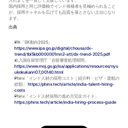
入れまでを一貫して支援しています。
国内採用と同じ評価軸でインド候補者を見極められること
が、採用チャネルを広げても品質を落とさない土台になり
ます。
出典
IPA「DX動向2025」 
https://www.ipa.go.jp/digital/chousa/dx-
trend/tbl5kb0000001mn2-att/dx-trend-2025.pdf
出入国在留管理庁「在留審査処理期間」 
https://www.moj.go.jp/isa/applications/resources/nyu
ukokukanri07_00140.html
Phinx「インド人材の採用コスト｜紹介料・ビザ・渡航の
総額」 
https://phinx.tech/article/india-talent-hiring-
costs
Phinx「インド人材採用の進め方完全ガイド」 
https://phinx.tech/article/india-hiring-process-guide